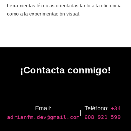
herramientas técnicas orientadas tanto a la eficiencia
como a la experimentación visual.
¡Contacta conmigo!
Email:
Teléfono:
+34
|
adrianfm.dev@gmail.com
608 921 599